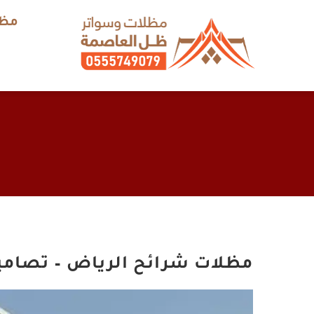
Ski
مظل
t
conten
مظلات شرائح الرياض – تصام