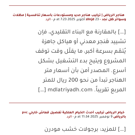
هناجر الرياض | تركيب هناجر حديد ومستودعات بأسعار تنافسية | مظلات
وسواتر ظل نجد - zilnjd
23 أكتوبر، 2025 at 7:23 م
- الرد
[…] بالمقارنة مع البناء التقليدي، فإن
تشييد هَنجر معدني أو هياكل جاهزة
يُتمّم بسرعة أكبر، ما يقلّل وقت توقف
المشروع ويتيح بدء التشغيل بشكل
أسرع. المصدر أمن بأن أسعار متر
الهناجر تبدأ من نحو 200 ريال للمتر
المربع تقريباً. mdlatriyadh.com […]
خيام الرياض تركيب أحدث الخيام الملكية تفصيل قماش خارجي pvc
بالرياض
9 نوفمبر، 2025 at 11:34 م
- الرد
[…] للمزيد: برجولات خشب مودرن