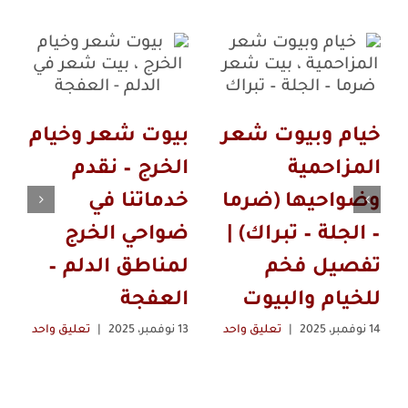
خيام وبيوت شعر
بيوت شعر وخيام
المزاحمية
الخرج – نقدم
وضواحيها (ضرما
خدماتنا في
– الجلة – تبراك) |
ضواحي الخرج
تفصيل فخم
لمناطق الدلم –
للخيام والبيوت
العفجة
14 نوفمبر، 2025
|
تعليق واحد
13 نوفمبر، 2025
|
تعليق واحد